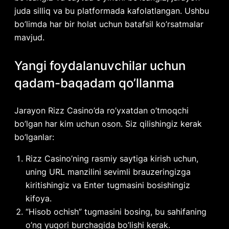
juda silliq va bu platformada kafolatlangan. Ushbu
bo’limda har bir holat uchun batafsil ko’rsatmalar
mavjud.
Yangi foydalanuvchilar uchun
qadam-baqadam qo’llanma
Jarayon Rizz Casino’da ro’yxatdan o’tmoqchi
bo’lgan har kim uchun oson. Siz qilishingiz kerak
bo’lganlar:
Rizz Casino’ning rasmiy saytiga kirish uchun,
uning URL manzilini sevimli brauzeringizga
kiritishingiz va Enter tugmasini bosishingiz
kifoya.
“Hisob ochish” tugmasini bosing, bu sahifaning
o’ng yuqori burchagida bo’lishi kerak.