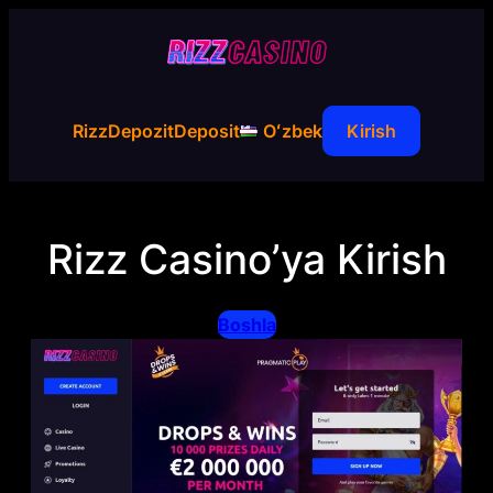
Skip
to
content
Rizz
Depozit
Deposit
Oʻzbek
Kirish
Rizz Casino’ya Kirish
Boshla