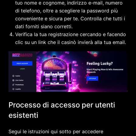
tuo nome e cognome, indirizzo e-mail, numero
di telefono, oltre a scegliere la password più
conveniente e sicura per te. Controlla che tutti i
dati forniti siano corretti.
Verifica la tua registrazione cercando e facendo
clic su un link che il casinò invierà alla tua email.
Processo di accesso per utenti
esistenti
Segui le istruzioni qui sotto per accedere