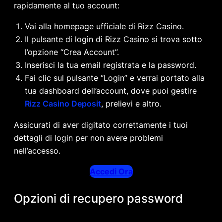
rapidamente al tuo account:
Vai alla homepage ufficiale di Rizz Casino.
Il pulsante di login di Rizz Casino si trova sotto
l’opzione “Crea Account”.
Inserisci la tua email registrata e la password.
Fai clic sul pulsante “Login” e verrai portato alla
tua dashboard dell’account, dove puoi gestire
Rizz Casino Deposit
, prelievi e altro.
Assicurati di aver digitato correttamente i tuoi
dettagli di login per non avere problemi
nell’accesso.
Accedi Ora
Opzioni di recupero password