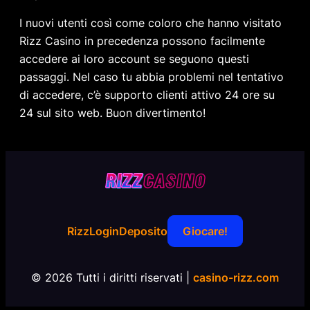
I nuovi utenti così come coloro che hanno visitato
Rizz Casino in precedenza possono facilmente
accedere ai loro account se seguono questi
passaggi. Nel caso tu abbia problemi nel tentativo
di accedere, c’è supporto clienti attivo 24 ore su
24 sul sito web. Buon divertimento!
Rizz
Login
Deposito
Giocare!
© 2026 Tutti i diritti riservati |
casino-rizz.com