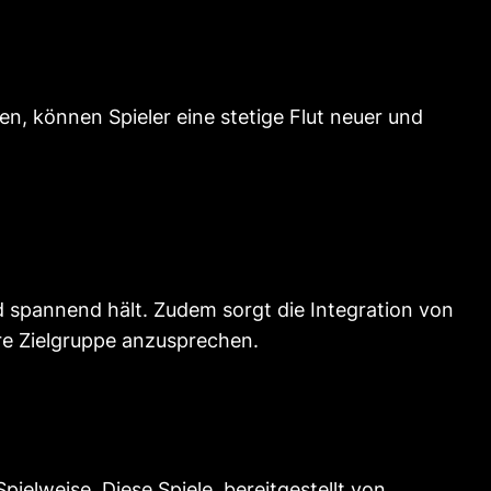
en, können Spieler eine stetige Flut neuer und
und spannend hält. Zudem sorgt die Integration von
ere Zielgruppe anzusprechen.
pielweise. Diese Spiele, bereitgestellt von