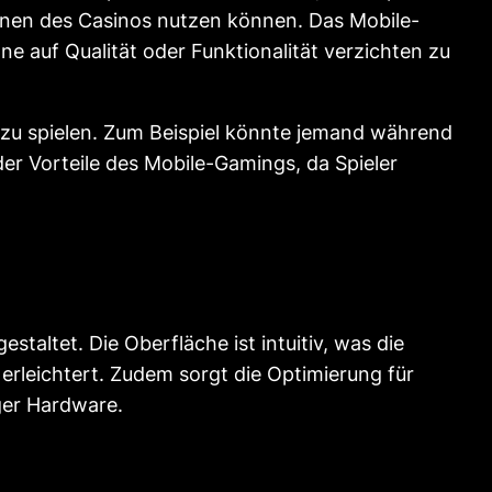
ionen des Casinos nutzen können. Das Mobile-
ne auf Qualität oder Funktionalität verzichten zu
s zu spielen. Zum Beispiel könnte jemand während
der Vorteile des Mobile-Gamings, da Spieler
taltet. Die Oberfläche ist intuitiv, was die
erleichtert. Zudem sorgt die Optimierung für
iger Hardware.