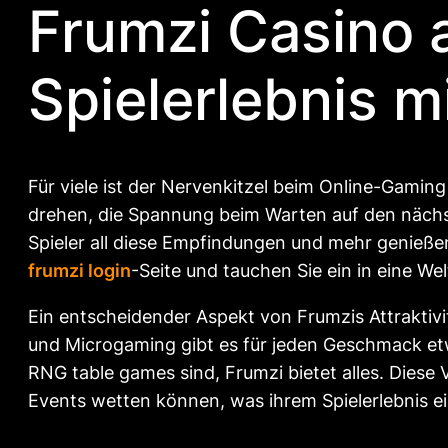
Frumzi Casino 
Spielerlebnis m
Für viele ist der Nervenkitzel beim Online-Gamin
drehen, die Spannung beim Warten auf den nächst
Spieler all diese Empfindungen und mehr genießen,
frumzi login
-Seite und tauchen Sie ein in eine Wel
Ein entscheidender Aspekt von Frumzis Attraktivit
und Microgaming gibt es für jeden Geschmack etwa
RNG table games sind, Frumzi bietet alles. Diese V
Events wetten können, was ihrem Spielerlebnis ei