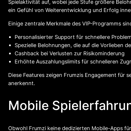
Spielaktivität auf, wobei jede Stufe größere Beloh
ein Gefühl von Weiterentwicklung und Erfolg inn
Einige zentrale Merkmale des VIP-Programms sin
Personalisierter Support für schnellere Proble
Spezielle Belohnungen, die auf die Vorlieben d
Cashback bei Verlusten zur Risikominderung
Erhöhte Auszahlungslimits für schnelleren Zug
Diese Features zeigen Frumzis Engagement für sei
anerkennt.
Mobile Spielerfahru
Obwohl Frumzi keine dedizierten Mobile-Apps für A