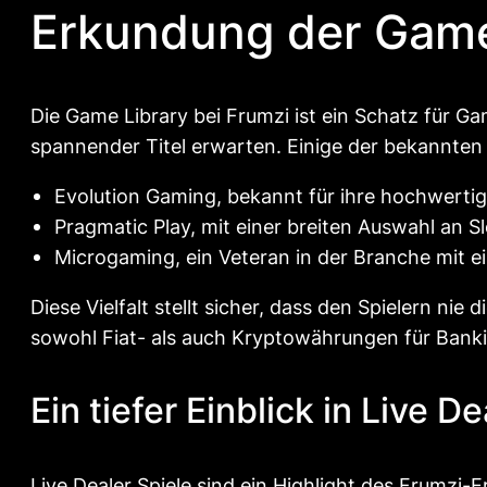
Erkundung der Game
Die Game Library bei Frumzi ist ein Schatz für Ga
spannender Titel erwarten. Einige der bekannten 
Evolution Gaming, bekannt für ihre hochwertige
Pragmatic Play, mit einer breiten Auswahl an S
Microgaming, ein Veteran in der Branche mit ei
Diese Vielfalt stellt sicher, dass den Spielern ni
sowohl Fiat- als auch Kryptowährungen für Bankin
Ein tiefer Einblick in Live D
Live Dealer Spiele sind ein Highlight des Frumzi-E