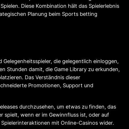
ielen. Diese Kombination hält das Spielerlebnis
rategischen Planung beim Sports betting
d Gelegenheitsspieler, die gelegentlich einloggen,
ngen Stunden damit, die Game Library zu erkunden,
latzieren. Das Verständnis dieser
eschneiderte Promotionen, Support und
Releases durchzusehen, um etwas zu finden, das
r spielt, wenn er im Gewinnfluss ist, oder auf
 Spielerinteraktionen mit Online-Casinos wider.