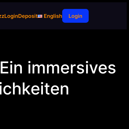
zz
Login
Deposit
English
Login
Ein immersives
ichkeiten