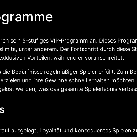
rogramme
urch sein 5-stufiges VIP-Programm an. Dieses Program
its, unter anderem. Der Fortschritt durch diese Stuf
 exklusiven Vorteilen, während er voranschreitet.
 die Bedürfnisse regelmäßiger Spieler erfüllt. Zum B
e erzielen und ihre Gewinne schnell erhalten möchten.
gelöst werden, was das gesamte Spielerlebnis verbes
s
rauf ausgelegt, Loyalität und konsequentes Spielen zu