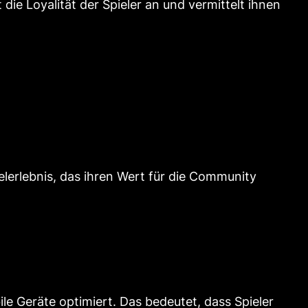
 die Loyalität der Spieler an und vermittelt ihnen
lerlebnis, das ihren Wert für die Community
le Geräte optimiert. Das bedeutet, dass Spieler