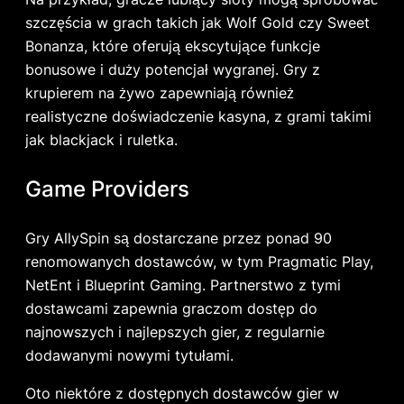
szczęścia w grach takich jak Wolf Gold czy Sweet
Bonanza, które oferują ekscytujące funkcje
bonusowe i duży potencjał wygranej. Gry z
krupierem na żywo zapewniają również
realistyczne doświadczenie kasyna, z grami takimi
jak blackjack i ruletka.
Game Providers
Gry AllySpin są dostarczane przez ponad 90
renomowanych dostawców, w tym Pragmatic Play,
NetEnt i Blueprint Gaming. Partnerstwo z tymi
dostawcami zapewnia graczom dostęp do
najnowszych i najlepszych gier, z regularnie
dodawanymi nowymi tytułami.
Oto niektóre z dostępnych dostawców gier w