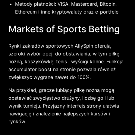
Metody płatności: VISA, Mastercard, Bitcoin,
Ethereum i inne kryptowaluty oraz e-portfele
Markets of Sports Betting
Rynki zakładów sportowych AllySpin oferują
szeroki wybór opcji do obstawiania, w tym piłkę
nożną, koszykówkę, tenis i wyścigi konne. Funkcja
accumulator boost na stronie pozwala również
zwiększyć wygrane nawet do 100%.
Na przykład, gracze lubiący piłkę nożną mogą
obstawiać zwycięstwo drużyny, liczbę goli lub
wynik turnieju. Przyjazny interfejs strony ułatwia
nawigację i znalezienie najlepszych kursów i
rynków.