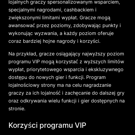
lojalnych graczy spersonalizowanym wsparciem,
specjalnymi nagrodami, cashbackiem i
zwiększonymi limitami wypłat. Gracze mogą
awansować przez poziomy, zdobywając punkty i
wykonując wyzwania, a każdy poziom oferuje
coraz bardziej hojne nagrody i korzyści.
Na przykład, gracze osiągający najwyższy poziom
programu VIP mogą korzystać z wyższych limitów
wypłat, priorytetowego wsparcia i ekskluzywnego
dostępu do nowych gier i funkcji. Program
lojalnościowy strony ma na celu nagradzanie
graczy za ich lojalność i zachęcanie do dalszej gry
oraz odkrywania wielu funkcji i gier dostępnych na
stronie.
Korzyści programu VIP