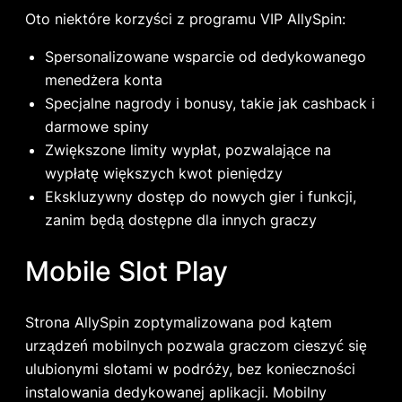
Oto niektóre korzyści z programu VIP AllySpin:
Spersonalizowane wsparcie od dedykowanego
menedżera konta
Specjalne nagrody i bonusy, takie jak cashback i
darmowe spiny
Zwiększone limity wypłat, pozwalające na
wypłatę większych kwot pieniędzy
Ekskluzywny dostęp do nowych gier i funkcji,
zanim będą dostępne dla innych graczy
Mobile Slot Play
Strona AllySpin zoptymalizowana pod kątem
urządzeń mobilnych pozwala graczom cieszyć się
ulubionymi slotami w podróży, bez konieczności
instalowania dedykowanej aplikacji. Mobilny